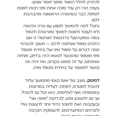
להיזרק לחלל האוויר מתוך חוסר אונים.
בעיניי, זוהי רק עוד סיבה אחת מיני רבות לפנות
לטיפול, כבר כשהנורה הראשונה מהבהבת
לכם.
ביננו? למה להמשיך לנסוע עם נורה אדומה
ולא לעצור ולפנות למוסך (מורשה!) ולטפל
במה שמקרטע? (הדגשתי 'מורשה' כי אם
הזכרנו טיפול ואנלוגיה לרכב – חשוב להבהיר
כמה דברים על טיפול מיני ועל בחירת מטפל
מיני מוסמך שהוכשר לנושא הזה בדיוק, מניחה
שאכתוב על זה ממש בקרוב, ואז יהיה פה
קישור למאמר על בחירת מטפל מיני).
לסיכום,
מצב של איום קיומי מתמשך עלול
להוביל לסטרס, למתח, לעלייה במריבות
במשפחה ואף לאלימות. הוא יכול גם להוביל
אך גם לחשבון נפש, לבדיקת "איפה אני"
ובעקבות זאת לחיבור גדול יותר לרצונות שלי
ולצרכים המתעדכנים, להעמקת הקרבה