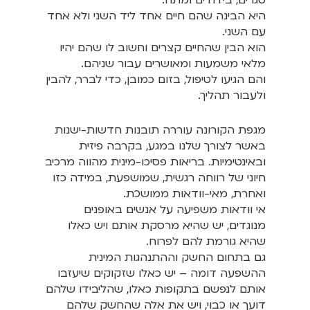
סגרים, בידודים ומתח.
היא הבינה שהם חיים אחד ליד השני ולא אחד
עם השני.
הוא הבין שהחיים קצרים וחשוב לו שהם יהיו
מלאי משמעות ומאושרים עבור שניהם.
והם הגיעו לטיפול, בזום כמובן, כדי לברר, להבין
ולעבור תהליך.
מגפת הקורונה עוררה תובנות חדשות-ישנות
באשר לצורך שלנו במגע, בקרבה פיזית
ובאינטימיות. בריאות פסיכו-מינית מהווה מרכיב
חיוני של רווחה רגשית, שמושפעת, במידה כזו
ואחרת, מאי-וודאות ממושכת.
אי וודאות משפיעה על אנשים באופנים
מנוגדים, יש שהיא מרסקת אותם ויש כאלו
שהיא גורמת להם לפרוח.
גם בתחום החשק וההתנהגות המינית
ההשפעה דומה – יש כאלו שזקוקים שיעזבו
אותם לנפשם בתקופות כאלו, שהליבידו שלהם
דועך או כבוי, ויש את אלה שהחשק שלהם