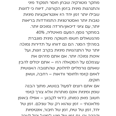
מחקר מטורקיה שבחן חוסר תפקוד מיני
והתנהגות מינית בזמן הקורונה, דיווח כי לזוגות
שבילו יותר זמן יחד היו אינטראקציות מיניות
טובות יותר ואסטרטגיות התמודדות בריאות
יותר, עם ציוני דיכאון/חרדה נמוכים יותר.
במחקר נוסף, הפעם מאיטליה, 40%
מהנשאלים חשפו תשוקה מינית מוגברת
במהלך הסגר. הם גם דווחו על תדירות נמוכה
יותר של התנהגויות מיניות בקרב זוגות, ועל
איכות נמוכה יותר. אם אתם מזהים את
עצמכם על הסקאלה הזו – אתם יכולים להבין
שאתם נורמליים לחלוטין, שהתגובה האנושית
לאיום קיומי ולחוסר וודאות – רחבה, ושאין
חוקים.
אם אתם רוצים לפעול בנושא, מתוך הבנה
שמין ומיניות אינם מותרות אלא צורך קיומי
חשוב מאין כמותו, כדאי לקבוע – אפילו באופן
מלאכותי – זמן שהוא רק של שניכם. זמן של
יחד, זמן של שיח, זמן של חיבור, אינטימיות
וקרבה וכן, גם זמן של מגע ("מגע" יכול לערב